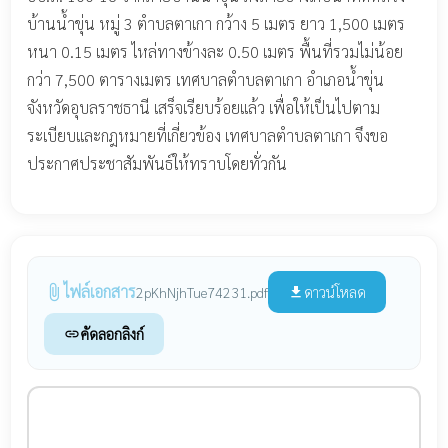
บ้านน้ำขุ่น หมู่ 3 ตำบลตาเกา กว้าง 5 เมตร ยาว 1,500 เมตร
หนา 0.15 เมตร ไหล่ทางข้างละ 0.50 เมตร พื้นที่รวมไม่น้อย
กว่า 7,500 ตารางเมตร เทศบาลตำบลตาเกา อำเภอน้ำขุ่น
จังหวัดอุบลราชธานี เสร็จเรียบร้อยแล้ว เพื่อให้เป็นไปตาม
ระเบียบและกฎหมายที่เกี่ยวข้อง เทศบาลตำบลตาเกา จึงขอ
ประกาศประชาสัมพันธ์ให้ทราบโดยทั่วกัน
ไฟล์เอกสาร
attach_file
ดาวน์โหลด
2pKhNjhTue74231.pdf
file_download
คัดลอกลิงก์
link