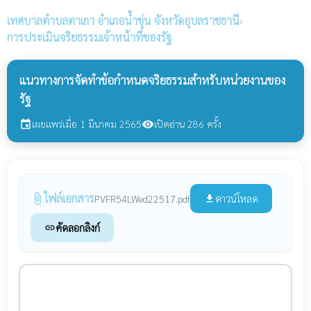
เทศบาลตำบลตาเกา
อำเภอน้ำขุ่น จังหวัดอุบลราชธานี
›
การประเมินจริยธรรมเจ้าหน้าที่ของรัฐ
แนวทางการจัดทำข้อกำหนดจริยธรรมสำหรับหน่วยงานของ
รัฐ
เผยแพร่เมื่อ 1 มีนาคม 2565
เปิดอ่าน 286 ครั้ง
event
visibility
ไฟล์เอกสาร
attach_file
ดาวน์โหลด
PVFR54LWed22517.pdf
file_download
คัดลอกลิงก์
link