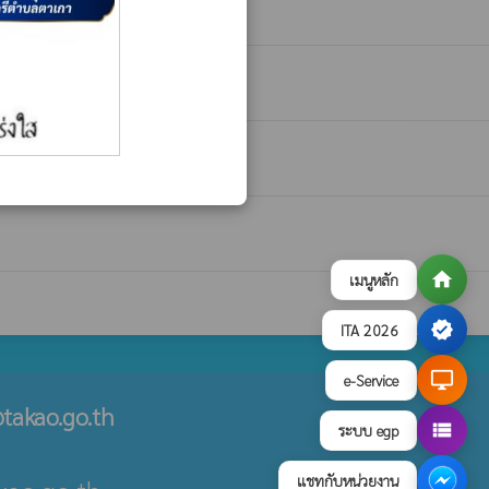
home
เมนูหลัก
verified
ITA 2026
desktop_windows
e-Service
takao.go.th
view_list
ระบบ egp
แชทกับหน่วยงาน