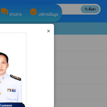
search
ค้นหา
search
forum
check_circle
ข่าวสาร
บริการข้อมูล
×
5 - 31 มีนาคม 2566 )
whatshot