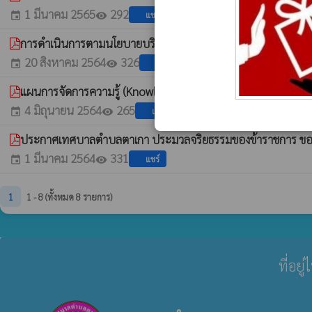
1 มีนาคม 2565
292
แชร์
event
visibility
การดำเนินการตามนโยบายบริหารงานทรัพยากรบุคคล ของเทศบาล
20 สิงหาคม 2564
326
แชร์
event
visibility
แผนการจัดการความรู้ (Knowledge Management) เทศบาลตำบลต
4 มิถุนายน 2564
265
แชร์
event
visibility
ประกาศเทศบาลตำบลตาเกา ประมวลจริยธรรมของข้าราชการ ของเ
1 มีนาคม 2564
331
แชร์
event
visibility
1
1 - 8 (ทั้งหมด 8 รายการ)
ที่อย