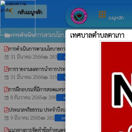
arrow_back_ios
ยินดีต้
กลับเมนูหลัก
apps
เมนูหลัก
การดำเนินการตามนโยบายการบริหารทรัพยากรบุคค
เทศบาลตำบลตาเกา
folder
การดำเนินการตามนโยบายการบริหารทรัพยากรบุคคลของเทศบาล
31 มีนาคม 2566
283
แชร์
event
visibility
การรายงานผลการนำการประเมินจริยธรรมไปใช้ในกระบวนการ
31 มีนาคม 2566
315
แชร์
event
visibility
การฝึกอบรมที่มีการสอดแทรกสาระด้านจริยธรรมของเจ้าหน้าที
8 ธันวาคม 2565
298
แชร์
event
visibility
ประมวลจริยธรรม ประจำปีงบประมาณ พ.ศ. ๒๕๖๕ ของเทศบาลตำบ
9 มีนาคม 2565
261
แชร์
event
visibility
แนวทางการจัดทำข้อกำหนดจริยธรรมสำหรับหน่วยงานของรัฐ
whatshot