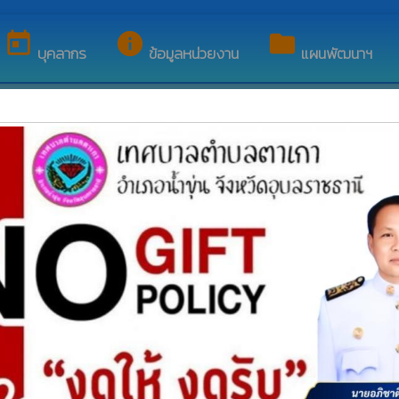
อนรับสู่เว็บไซต์ของ เทศบาลตำบลตาเกา
today
info
folder
บุคลากร
ข้อมูลหน่วยงาน
แผนพัฒนาฯ
ล
ตำบลตาเกา ประจำปีงบประมาณ 2566 รอบ 6 เดือน ( 1 ตุลาคม 256
บริหารทรัพยากรบุคคล ประจำปีงบประมาณ ๒๕๖๖
whatshot
่รัฐ ประจำปีงบประมาณ 2566
whatshot
ลตาเกา อำเภอน้ำขุ่น จังหวัดอุบลราชธานี
whatshot