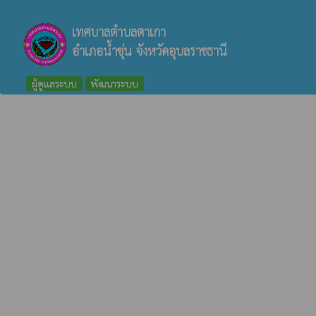
เทศบาลตำบลตาเกา
อำเภอน้ำขุ่น จังหวัดอุบลราชธานี
ผู้ดูแลระบบ
พัฒนาระบบ