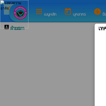
arrow_back_ios
ยินดีต้อนรับสู
กลับเมนูหลัก
apps
today
info
เมนูหลัก
บุคลากร
ข้
account_box
ฝ่ายสภา
เท