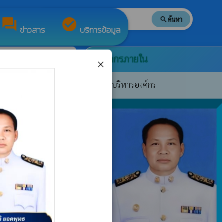
search
ค้นหา
search
forum
check_circle
ข่าวสาร
บริการข้อมูล
บุคลากรภายใน
×
เพื่อแต่งตั้งให้
chat_bubble
ผู้บริหารองค์กร
วไปเป็นตำแหน่ง
เหลือประชาชน
poll
ปี2569