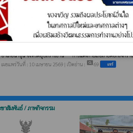
แผนการลงพื้นที่ออกฉีดวัคซีนป้องกันโรคพิษสุนัขบ้าประจำปีงบปร
pageview
เผยแพร่วันที่ : 29 เมษายน 2569 | เปิดอ่าน :
67
แชร์
ขอเรียนเชิญ เข้าร่วมโครงการ สืบสานประเพณีรดน้ำดำหัวเนื่องในโอก
ประจำปีงบประมาณ พ.ศ. 2569 ในวันจันทร์ที่ 13 เมษายน 2569 เวลา
ไป (ร่วมทำบุญตักบาตร) ณ วัดศรีไพบูลย์สว่างวราราม บ้านตาเอ็มหมู
อำเภอน้ำขุ่น จังหวัดอุบลราชธานี ***การแต่งกายเสื้อลายดอกสงกรา
pageview
เผยแพร่วันที่ : 10 เมษายน 2569 | เปิดอ่าน :
69
แชร์
ะชาสัมพันธ์ / ภาพกิจกรรม