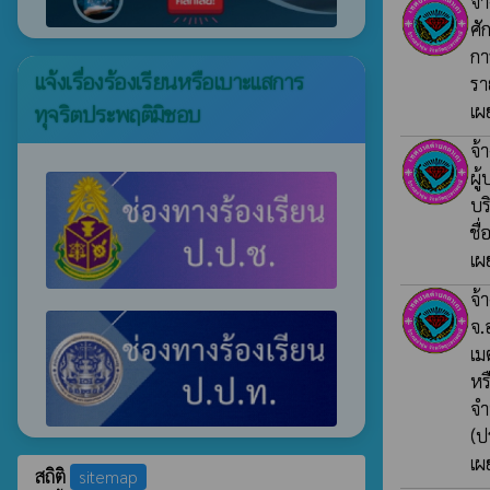
จ้
ศั
กา
แจ้งเรื่องร้องเรียนหรือเบาะแสการ
รา
ทุจริตประพฤติมิชอบ
เผ
จ้
ผู
บร
ชื่
เผ
จ้
จ.
เม
หร
จำ
(ป
เผ
สถิติ
sitemap