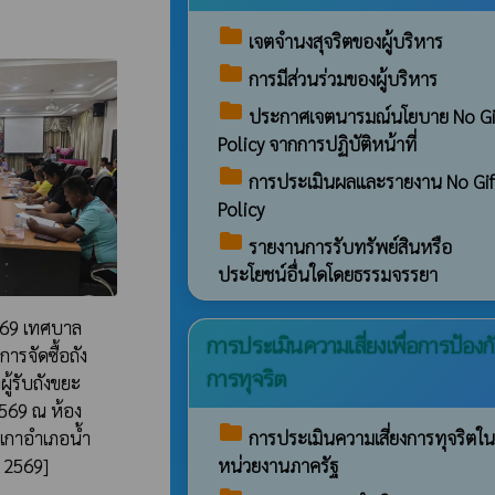
folder
เจตจำนงสุจริตของผู้บริหาร
folder
การมีส่วนร่วมของผู้บริหาร
folder
ประกาศเจตนารมณ์นโยบาย No Gi
Policy จากการปฏิบัติหน้าที่
folder
การประเมินผลและรายงาน No Gif
Policy
folder
รายงานการรับทรัพย์สินหรือ
ประโยชน์อื่นใดโดยธรรมจรรยา
569​ เทศบาล
การประเมินความเสี่ยงเพื่อการป้องก
รจัดซื้อถัง
การทุจริต
ู้รับถังขยะ
69 ณ ห้อง
folder
การประเมินความเสี่ยงการทุจริตใน
กาอำเภอน้ำ
หน่วยงานภาครัฐ
 2569]