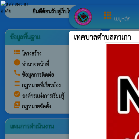
ยินดีต้อนรับสู่เว็บไซต์ของ เทศบาลตำบลตาเกา
apps
เมนูหลัก
ข้อมูลพื้นฐาน
insert_drive_file
ข่าวประ
เทศบาลตำบลตาเกา
view_list
โครงสร้าง
info
อำนาจหน้าที่
call
ข้อมูลการติดต่อ
view_headline
กฏหมายที่เกี่ยวข้อง
check_circle
องค์กรแห่งการเรียนรู้
picture_as_pdf
กฎหมายจัดตั้ง
แผนการดำเนินงาน