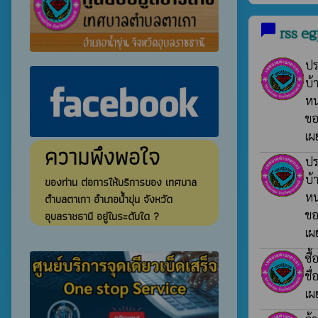
chat_bubble
rss e
ปร
บ้
หน
ขอ
เผ
ความพึงพอใจ
ปร
บ้
ของท่าน ต่อการให้บริการของ เทศบาล
หน
ตำบลตาเกา อำเภอน้ำขุ่น จังหวัด
ขอ
อุบลราชธานี อยู่ในระดับใด ?
เผ
ซื
ชื่
เผ