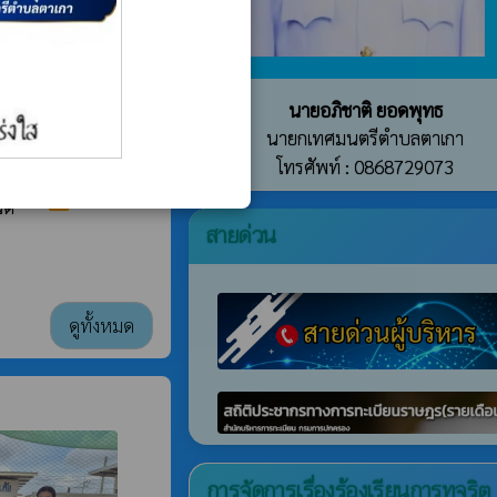
poll
ะมาณ 2568
นายอภิชาติ ยอดพุทธ
าส วันสงกรานต์
นายกเทศมนตรีตำบลตาเกา
 07.00 น. เป็นต้น
โทรศัพท์ : 0868729073
่ 2 ตำบลตาเกา
poll
นต์***
สายด่วน
ดูทั้งหมด
การจัดการเรื่องร้องเรียนการทุจริต